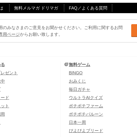
は
無料メルマガ ドリマガ
FAQ／よくある質問
用のみなさまのご意見をお聞かせください。ご利用に関するお問
専用ページ
からお願い致します。
める
無料ゲーム
プレゼント
BINGO
元中
おみくじ
プ
毎日ガチャ
カード
ウルトラAIクイズ
エット
ポチポチファーム
利用
ポチポチバルーン
し
日本一周
ぴよぴよブリード