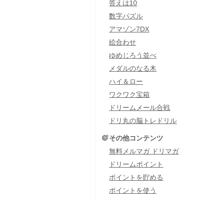
答えは10
数字パズル
アマゾン7DX
絵合わせ
ゆめじろう並べ
メダルのなる木
ハイ＆ロー
ワクワク宝箱
ドリームメール合戦
ドリ丸の脳トレドリル
その他コンテンツ
無料メルマガ ドリマガ
ドリームポイント
ポイントを貯める
ポイントを使う