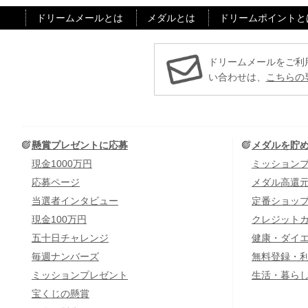
ドリームメールとは
メダルとは
ドリームポイントと
ドリームメールをご利
い合わせは、
こちらの
懸賞プレゼントに応募
メダルを貯
現金1000万円
ミッション
応募ページ
メダル高還
当選者インタビュー
定番ショッ
現金100万円
クレジット
五十日チャレンジ
健康・ダイ
毎週ナンバーズ
無料登録・
ミッションプレゼント
生活・暮ら
宝くじの懸賞