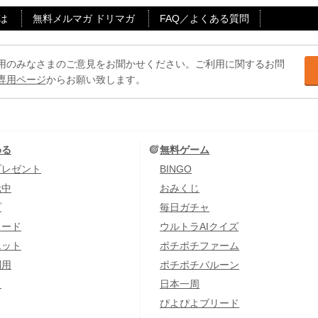
は
無料メルマガ ドリマガ
FAQ／よくある質問
用のみなさまのご意見をお聞かせください。ご利用に関するお問
専用ページ
からお願い致します。
める
無料ゲーム
プレゼント
BINGO
元中
おみくじ
プ
毎日ガチャ
カード
ウルトラAIクイズ
エット
ポチポチファーム
利用
ポチポチバルーン
し
日本一周
ぴよぴよブリード