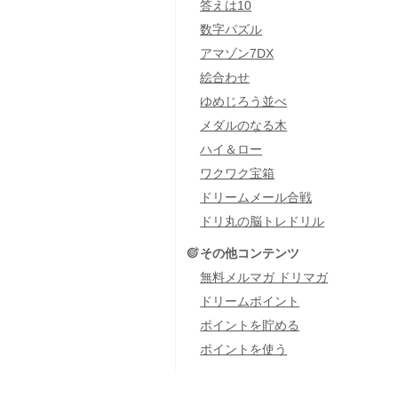
答えは10
数字パズル
アマゾン7DX
絵合わせ
ゆめじろう並べ
メダルのなる木
ハイ＆ロー
ワクワク宝箱
ドリームメール合戦
ドリ丸の脳トレドリル
その他コンテンツ
無料メルマガ ドリマガ
ドリームポイント
ポイントを貯める
ポイントを使う