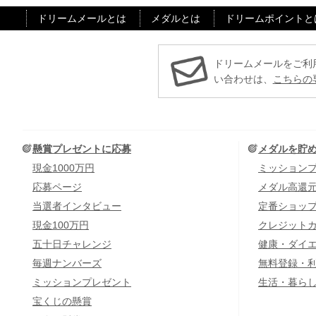
ドリームメールとは
メダルとは
ドリームポイントと
ドリームメールをご利
い合わせは、
こちらの
懸賞プレゼントに応募
メダルを貯
現金1000万円
ミッション
応募ページ
メダル高還
当選者インタビュー
定番ショッ
現金100万円
クレジット
五十日チャレンジ
健康・ダイ
毎週ナンバーズ
無料登録・
ミッションプレゼント
生活・暮ら
宝くじの懸賞