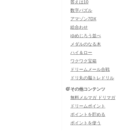
答えは10
数字パズル
アマゾン7DX
絵合わせ
ゆめじろう並べ
メダルのなる木
ハイ＆ロー
ワクワク宝箱
ドリームメール合戦
ドリ丸の脳トレドリル
その他コンテンツ
無料メルマガ ドリマガ
ドリームポイント
ポイントを貯める
ポイントを使う