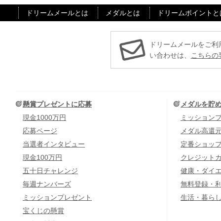
ドリームメールとは
メダルとは
ドリームポイントと
ドリームメールをご利
い合わせは、
こちらの
懸賞プレゼントに応募
メダルを貯
現金1000万円
ミッション
応募ページ
メダル高還
当選者インタビュー
定番ショッ
現金100万円
クレジット
五十日チャレンジ
健康・ダイ
毎週ナンバーズ
無料登録・
ミッションプレゼント
生活・暮ら
宝くじの懸賞