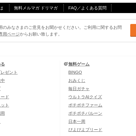
は
無料メルマガ ドリマガ
FAQ／よくある質問
用のみなさまのご意見をお聞かせください。ご利用に関するお問
専用ページ
からお願い致します。
める
無料ゲーム
プレゼント
BINGO
元中
おみくじ
プ
毎日ガチャ
カード
ウルトラAIクイズ
エット
ポチポチファーム
利用
ポチポチバルーン
し
日本一周
ぴよぴよブリード