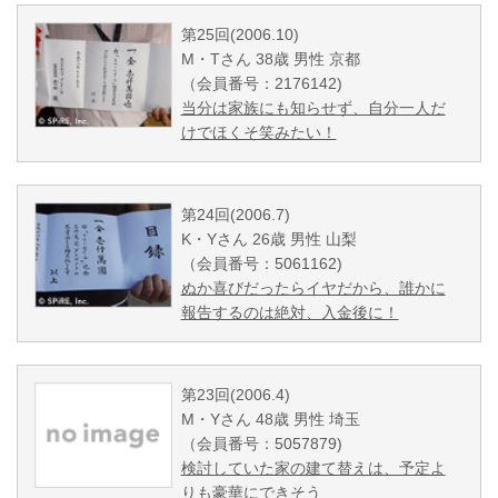
第25回(2006.10)
M・Tさん 38歳 男性 京都
（会員番号：2176142)
当分は家族にも知らせず、自分一人だ
けでほくそ笑みたい！
第24回(2006.7)
K・Yさん 26歳 男性 山梨
（会員番号：5061162)
ぬか喜びだったらイヤだから、誰かに
報告するのは絶対、入金後に！
第23回(2006.4)
M・Yさん 48歳 男性 埼玉
（会員番号：5057879)
検討していた家の建て替えは、予定よ
りも豪華にできそう