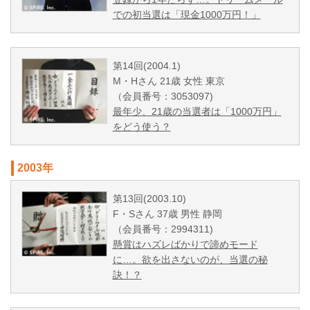
での初当選は「現金1000万円！」
第14回(2004.1)
M・Hさん 21歳 女性 東京
（会員番号：3053097)
最年少、21歳の当選者は「1000万円」
をどう使う？
2003年
第13回(2003.10)
F・Sさん 37歳 男性 静岡
（会員番号：2994311)
懸賞はハズレばかりで諦めモード
に…。欲を出さないのが、当選の秘
訣！？