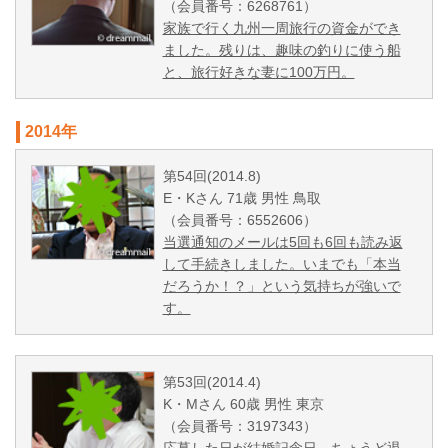
（会員番号：6268761）
家族で行く九州一周旅行の資金ができ
ました。残りは、趣味の釣りに使う船
と、旅行好きな妻に100万円。
2014年
第54回(2014.8)
E・Kさん 71歳 男性 鳥取
（会員番号：6552606）
当選通知のメールは5回も6回も読み返
して手続きしました。いまでも「本当
だろうか！？」という気持ちが強いで
す。
第53回(2014.4)
K・Mさん 60歳 男性 東京
（会員番号：3197343）