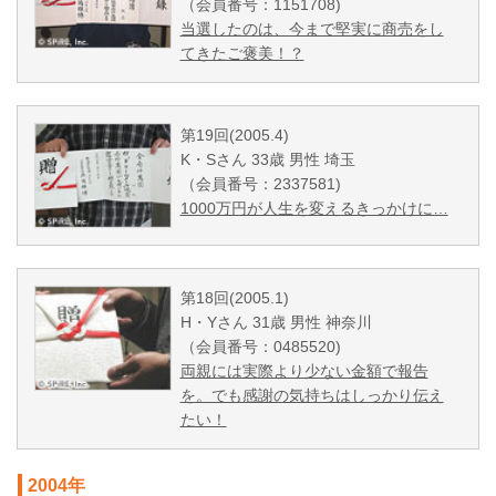
（会員番号：1151708)
当選したのは、今まで堅実に商売をし
てきたご褒美！？
第19回(2005.4)
K・Sさん 33歳 男性 埼玉
（会員番号：2337581)
1000万円が人生を変えるきっかけに…
第18回(2005.1)
H・Yさん 31歳 男性 神奈川
（会員番号：0485520)
両親には実際より少ない金額で報告
を。でも感謝の気持ちはしっかり伝え
たい！
2004年