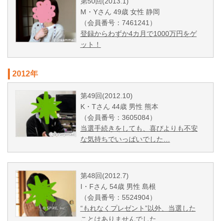
第50回(2013.1)
M・Yさん 49歳 女性 静岡
（会員番号：7461241）
登録からわずか4カ月で1000万円をゲ
ット！
2012年
第49回(2012.10)
K・Tさん 44歳 男性 熊本
（会員番号：3605084）
当選手続きをしても、喜びよりも不安
な気持ちでいっぱいでした…
第48回(2012.7)
I・Fさん 54歳 男性 島根
（会員番号：5524904）
“もれなくプレゼント”以外、当選した
ことはありませんでした