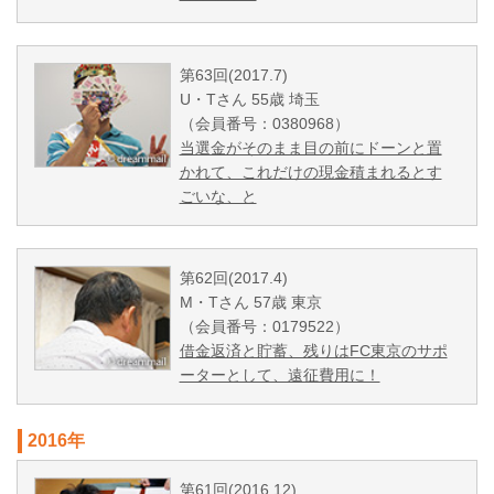
第63回(2017.7)
U・Tさん 55歳 埼玉
（会員番号：0380968）
当選金がそのまま目の前にドーンと置
かれて、これだけの現金積まれるとす
ごいな、と
第62回(2017.4)
M・Tさん 57歳 東京
（会員番号：0179522）
借金返済と貯蓄、残りはFC東京のサポ
ーターとして、遠征費用に！
2016年
第61回(2016.12)