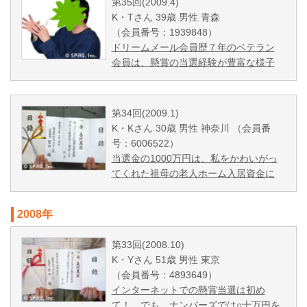
第35回(2009.4)
K・Tさん 39歳 男性 青森
（会員番号：1939848）
ドリームメール会員歴７年のベテラン
会員は、懸賞の当選経験が豊富な様子
第34回(2009.1)
K・Kさん 30歳 男性 神奈川 （会員番
号：6006522）
当選金の1000万円は、私をかわいがっ
てくれた祖母の老人ホーム入居資金に
2008年
第33回(2008.10)
K・Yさん 51歳 男性 東京
（会員番号：4893649）
インターネットでの懸賞当選は初め
て！ でも、ナンバーズでは○十万円を