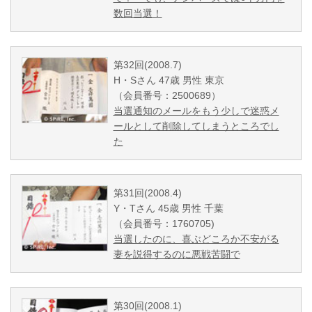
数回当選！
第32回(2008.7)
H・Sさん 47歳 男性 東京
（会員番号：2500689）
当選通知のメールをもう少しで迷惑メ
ールとして削除してしまうところでし
た
第31回(2008.4)
Y・Tさん 45歳 男性 千葉
（会員番号：1760705)
当選したのに、喜ぶどころか不安がる
妻を説得するのに悪戦苦闘で
第30回(2008.1)