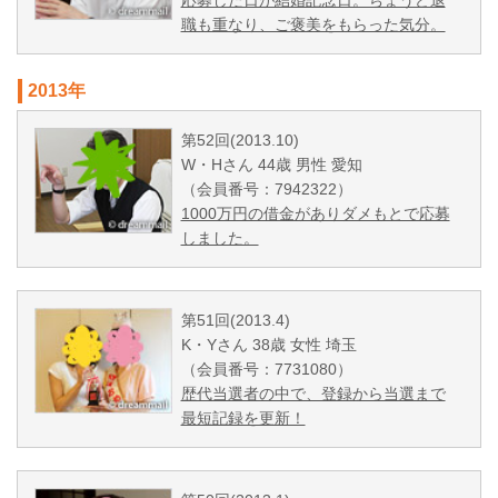
応募した日が結婚記念日。ちょうど退
職も重なり、ご褒美をもらった気分。
2013年
第52回(2013.10)
W・Hさん 44歳 男性 愛知
（会員番号：7942322）
1000万円の借金がありダメもとで応募
しました。
第51回(2013.4)
K・Yさん 38歳 女性 埼玉
（会員番号：7731080）
歴代当選者の中で、登録から当選まで
最短記録を更新！