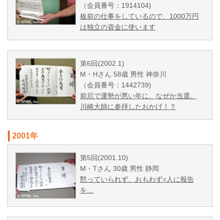
（会員番号：1914104)
板前の仕事をしているので、1000万円
は独立の資金に使います
第6回(2002.1)
M・Hさん 58歳 男性 神奈川
（会員番号：1442739)
前厄で運勢が悪い年に、なぜか当選。
川崎大師に参拝したおかげ！？
2001年
第5回(2001.10)
M・Tさん 30歳 男性 静岡
黙っていられず、おもわず○人に報告
を…