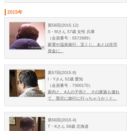
2015年
第58回(2015.12)
S・Mさん 57歳 女性 兵庫
（会員番号：5572689）
家電や温泉旅行、宝くじ。あとは住宅
資金に。
第57回(2015.8)
I・Yさん 52歳 愛知
（会員番号：7300170）
家内と、4人の子供と、その家族も連れ
て、贅沢に旅行に行っちゃうか！と。
第56回(2015.4)
T・Kさん 58歳 北海道