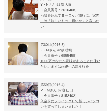
Y・Nさん 52歳 大阪
（会員番号：2010408）
両親を連れてヨーロッパ旅行に。家内
には「欲しいもの、買いや」と言いた
い
第60回(2016.8)
F・Mさん 42歳 徳島
（会員番号：6955458）
1000万はなにか意味があることに使い
たい。まずは両親への親孝行を
第59回(2016.4)
M・Mさん 67歳 山口
（会員番号：8152402）
入金前にフライングして新しいパソコ
ンを買ってしまいました！