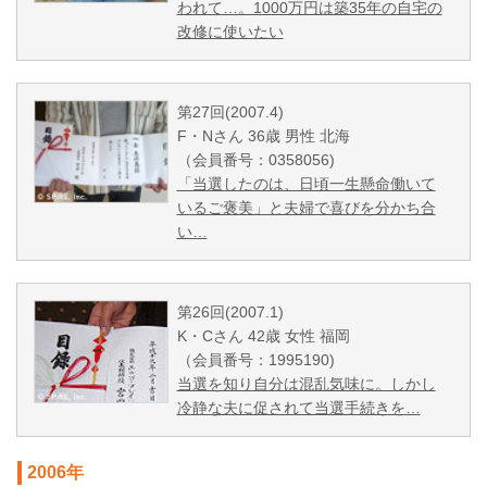
われて…。1000万円は築35年の自宅の
改修に使いたい
第27回(2007.4)
F・Nさん 36歳 男性 北海
（会員番号：0358056)
「当選したのは、日頃一生懸命働いて
いるご褒美」と夫婦で喜びを分かち合
い…
第26回(2007.1)
K・Cさん 42歳 女性 福岡
（会員番号：1995190)
当選を知り自分は混乱気味に。しかし
冷静な夫に促されて当選手続きを…
2006年