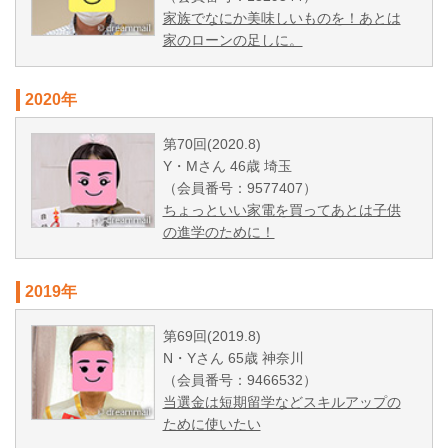
家族でなにか美味しいものを！あとは
家のローンの足しに。
2020年
第70回(2020.8)
Y・Mさん 46歳 埼玉
（会員番号：9577407）
ちょっといい家電を買ってあとは子供
の進学のために！
2019年
第69回(2019.8)
N・Yさん 65歳 神奈川
（会員番号：9466532）
当選金は短期留学などスキルアップの
ために使いたい