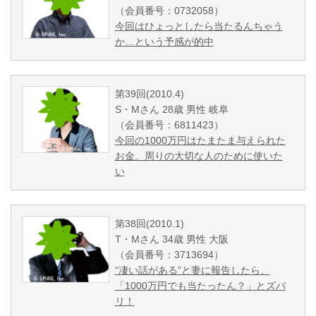
（会員番号：0732058）
今回はひょっとしたら当たるんちゃう
か…という予感が的中
第39回(2010.4)
S・Mさん 28歳 男性 岐阜
（会員番号：6811423）
今回の1000万円はたまたま与えられた
お金。周りの大切な人のために使いた
い
第38回(2010.1)
T・Mさん 34歳 男性 大阪
（会員番号：3713694）
“凄い話がある”と妻に報告したら、
「1000万円でも当たったん？」とズバ
リ！