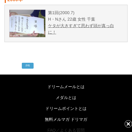
第1回(2000.7)
H・Nさん 22歳 女性 千葉
ケタが大きすぎて思わず頭が真っ白
に！
PR
ドリームメールとは
メダルとは
ドリームポイントとは
無料メルマガ ドリマガ
FAQ／よくある質問