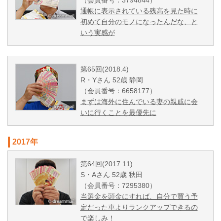
（会員番号：3794844）
通帳に表示されている残高を見た時に
初めて自分のモノになったんだな、と
いう実感が
第65回(2018.4)
R・Yさん 52歳 静岡
（会員番号：6658177）
まずは海外に住んでいる妻の親戚に会
いに行くことを最優先に
2017年
第64回(2017.11)
S・Aさん 52歳 秋田
（会員番号：7295380）
当選金を頭金にすれば、自分で買う予
定だった車よりランクアップできるの
で楽しみ！