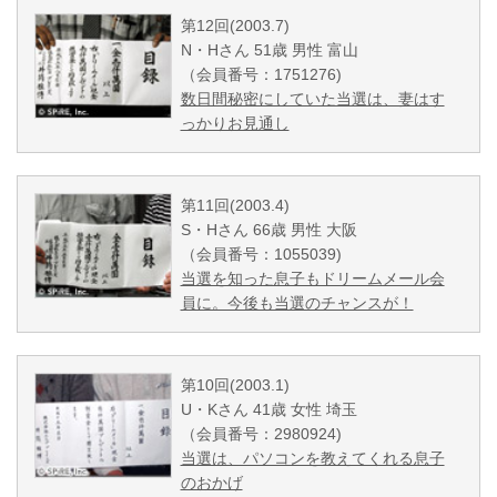
第12回(2003.7)
N・Hさん 51歳 男性 富山
（会員番号：1751276)
数日間秘密にしていた当選は、妻はす
っかりお見通し
第11回(2003.4)
S・Hさん 66歳 男性 大阪
（会員番号：1055039)
当選を知った息子もドリームメール会
員に。今後も当選のチャンスが！
第10回(2003.1)
U・Kさん 41歳 女性 埼玉
（会員番号：2980924)
当選は、パソコンを教えてくれる息子
のおかげ