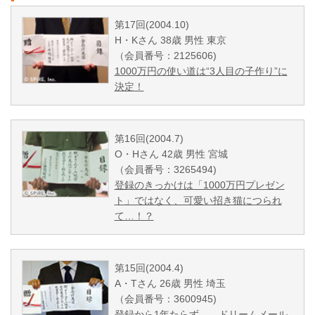
第17回(2004.10)
H・Kさん 38歳 男性 東京
（会員番号：2125606)
1000万円の使い道は“3人目の子作り”に
決定！
第16回(2004.7)
O・Hさん 42歳 男性 宮城
（会員番号：3265494)
登録のきっかけは「1000万円プレゼン
ト」ではなく、可愛い招き猫につられ
て…！？
第15回(2004.4)
A・Tさん 26歳 男性 埼玉
（会員番号：3600945)
登録から1年たらず…。ドリームメール