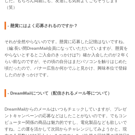
した。もちろん両親にも、友達にも気前よくごちそうします
（笑）
- 懸賞にはよく応募されるのですか？
それが全然やらないのです。懸賞に応募した記憶はないですね。
（編:長い間DreamMail会員になっていただいていますが、懸賞を
やらないとするとご入会のきっかけは?）確か入会したのが２年く
らい前なのですが、その頃の自分はまだパソコンを触りはじめた
頃だったので、バナー広告か何かでふと見かけ、興味本位で登録
したのがきっかけです。
- DreamMailについて（配信されるメール等について）
DreamMailからのメールはいつもチェックしていますが、プレゼ
ントキャンペーンの応募などはしたことがないのです。でもコン
ピューター関係の商品は魅力的ですし、電化製品なども欲しいで
すね。この運を活かして次回からチャレンジしてみようかと。現