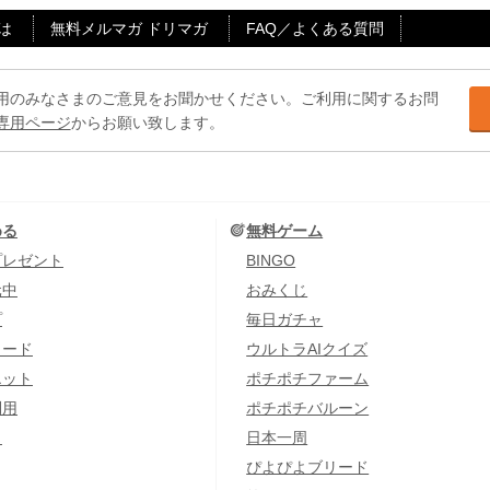
は
無料メルマガ ドリマガ
FAQ／よくある質問
用のみなさまのご意見をお聞かせください。ご利用に関するお問
専用ページ
からお願い致します。
める
無料ゲーム
プレゼント
BINGO
元中
おみくじ
プ
毎日ガチャ
カード
ウルトラAIクイズ
エット
ポチポチファーム
利用
ポチポチバルーン
し
日本一周
ぴよぴよブリード