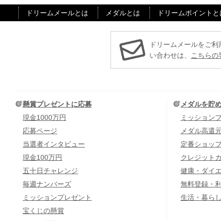
ドリームメールとは
メダルとは
ドリームポイントと
ドリームメールをご利
い合わせは、
こちらの
懸賞プレゼントに応募
メダルを貯
現金1000万円
ミッション
応募ページ
メダル高還
当選者インタビュー
定番ショッ
現金100万円
クレジット
五十日チャレンジ
健康・ダイ
毎週ナンバーズ
無料登録・
ミッションプレゼント
生活・暮ら
宝くじの懸賞