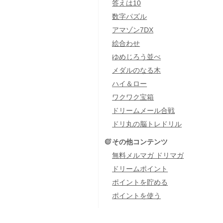
答えは10
数字パズル
アマゾン7DX
絵合わせ
ゆめじろう並べ
メダルのなる木
ハイ＆ロー
ワクワク宝箱
ドリームメール合戦
ドリ丸の脳トレドリル
その他コンテンツ
無料メルマガ ドリマガ
ドリームポイント
ポイントを貯める
ポイントを使う