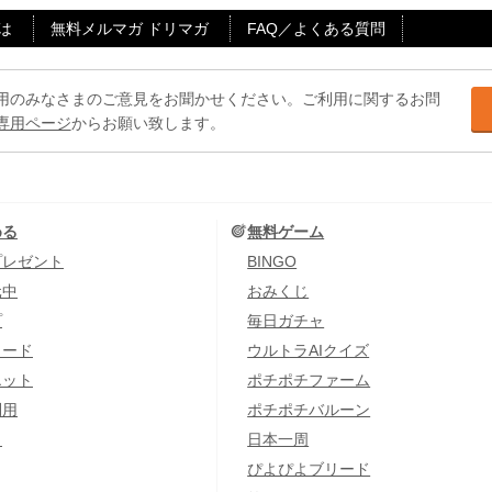
は
無料メルマガ ドリマガ
FAQ／よくある質問
用のみなさまのご意見をお聞かせください。ご利用に関するお問
専用ページ
からお願い致します。
める
無料ゲーム
プレゼント
BINGO
元中
おみくじ
プ
毎日ガチャ
カード
ウルトラAIクイズ
エット
ポチポチファーム
利用
ポチポチバルーン
し
日本一周
ぴよぴよブリード