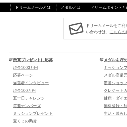
ドリームメールとは
メダルとは
ドリームポイントと
ドリームメールをご利
い合わせは、
こちらの
懸賞プレゼントに応募
メダルを貯
現金1000万円
ミッション
応募ページ
メダル高還
当選者インタビュー
定番ショッ
現金100万円
クレジット
五十日チャレンジ
健康・ダイ
毎週ナンバーズ
無料登録・
ミッションプレゼント
生活・暮ら
宝くじの懸賞