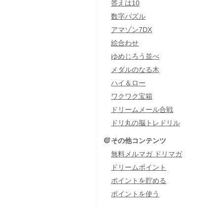
答えは10
数字パズル
アマゾン7DX
絵合わせ
ゆめじろう並べ
メダルのなる木
ハイ＆ロー
ワクワク宝箱
ドリームメール合戦
ドリ丸の脳トレドリル
その他コンテンツ
無料メルマガ ドリマガ
ドリームポイント
ポイントを貯める
ポイントを使う