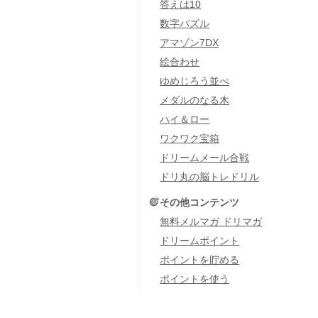
答えは10
数字パズル
アマゾン7DX
絵合わせ
ゆめじろう並べ
メダルのなる木
ハイ＆ロー
ワクワク宝箱
ドリームメール合戦
ドリ丸の脳トレドリル
その他コンテンツ
無料メルマガ ドリマガ
ドリームポイント
ポイントを貯める
ポイントを使う