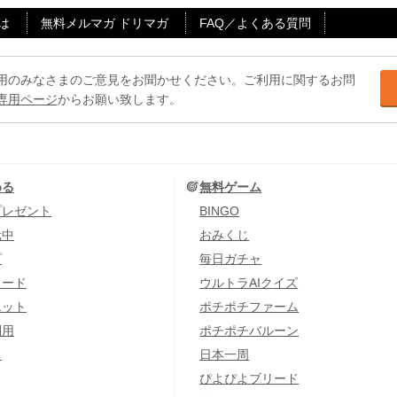
は
無料メルマガ ドリマガ
FAQ／よくある質問
用のみなさまのご意見をお聞かせください。ご利用に関するお問
専用ページ
からお願い致します。
める
無料ゲーム
プレゼント
BINGO
元中
おみくじ
プ
毎日ガチャ
カード
ウルトラAIクイズ
エット
ポチポチファーム
利用
ポチポチバルーン
し
日本一周
ぴよぴよブリード