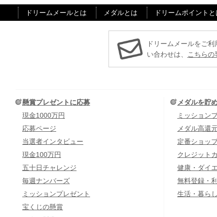
ドリームメールとは
メダルとは
ドリームポイントと
ドリームメールをご利
い合わせは、
こちらの
懸賞プレゼントに応募
メダルを貯
現金1000万円
ミッション
応募ページ
メダル高還
当選者インタビュー
定番ショッ
現金100万円
クレジット
五十日チャレンジ
健康・ダイ
毎週ナンバーズ
無料登録・
ミッションプレゼント
生活・暮ら
宝くじの懸賞