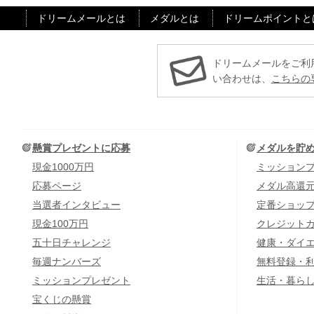
ドリームメールとは
メダルとは
ドリームポイントと
ドリームメールをご利
い合わせは、
こちらの
懸賞プレゼントに応募
メダルを貯
現金1000万円
ミッション
応募ページ
メダル高還
当選者インタビュー
定番ショッ
現金100万円
クレジット
五十日チャレンジ
健康・ダイ
毎週ナンバーズ
無料登録・
ミッションプレゼント
生活・暮ら
宝くじの懸賞