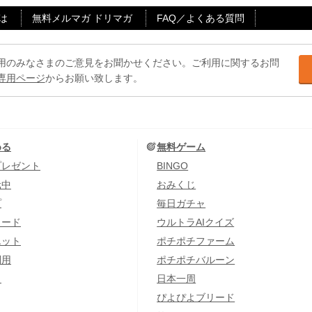
は
無料メルマガ ドリマガ
FAQ／よくある質問
用のみなさまのご意見をお聞かせください。ご利用に関するお問
専用ページ
からお願い致します。
める
無料ゲーム
プレゼント
BINGO
元中
おみくじ
プ
毎日ガチャ
カード
ウルトラAIクイズ
エット
ポチポチファーム
利用
ポチポチバルーン
し
日本一周
ぴよぴよブリード