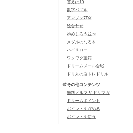
答えは10
数字パズル
アマゾン7DX
絵合わせ
ゆめじろう並べ
メダルのなる木
ハイ＆ロー
ワクワク宝箱
ドリームメール合戦
ドリ丸の脳トレドリル
その他コンテンツ
無料メルマガ ドリマガ
ドリームポイント
ポイントを貯める
ポイントを使う