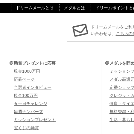
ドリームメールとは
メダルとは
ドリームポイントと
ドリームメールをご利
い合わせは、
こちらの
懸賞プレゼントに応募
メダルを貯
現金1000万円
ミッション
応募ページ
メダル高還
当選者インタビュー
定番ショッ
現金100万円
クレジット
五十日チャレンジ
健康・ダイ
毎週ナンバーズ
無料登録・
ミッションプレゼント
生活・暮ら
宝くじの懸賞