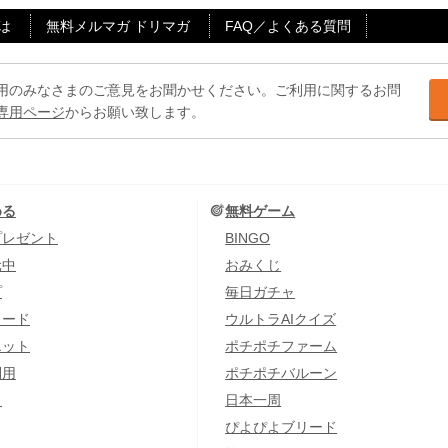
は
無料メルマガ ドリマガ
FAQ／よくある質問
用のみなさまのご意見をお聞かせください。ご利用に関するお問
専用ページ
からお願い致します。
める
無料ゲーム
プレゼント
BINGO
元中
おみくじ
プ
毎日ガチャ
カード
ウルトラAIクイズ
エット
ポチポチファーム
利用
ポチポチバルーン
し
日本一周
ぴよぴよブリード