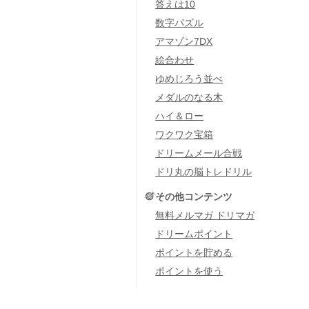
答えは10
数字パズル
アマゾン7DX
絵合わせ
ゆめじろう並べ
メダルのなる木
ハイ＆ロー
ワクワク宝箱
ドリームメール合戦
ドリ丸の脳トレドリル
その他コンテンツ
無料メルマガ ドリマガ
ドリームポイント
ポイントを貯める
ポイントを使う